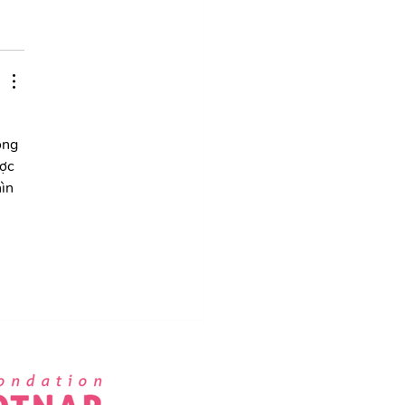
òng 
ợc 
ìn 