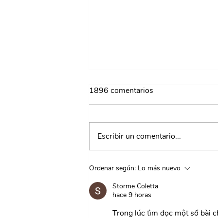
1896 comentarios
Escribir un comentario...
¿Qué son las habilidades
Ordenar según:
Lo más nuevo
socioemocionales?
Storme Coletta
¡Conócelas y edumociónate!
hace 9 horas
Trong lúc tìm đọc một số bài c