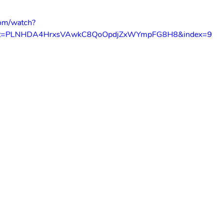
com/watch?
st=PLNHDA4HrxsVAwkC8QoOpdjZxWYmpFG8H8&index=9