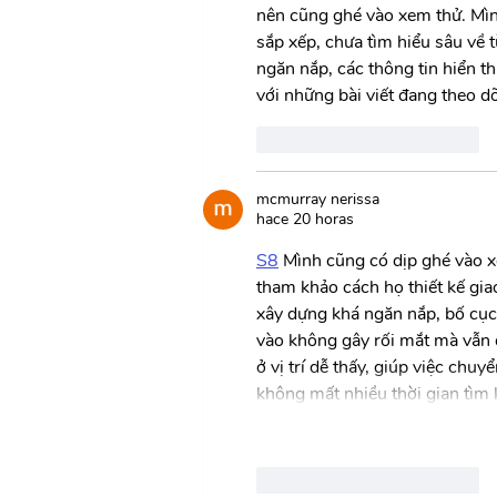
nên cũng ghé vào xem thử. Mình
sắp xếp, chưa tìm hiểu sâu về 
ngăn nắp, các thông tin hiển th
với những bài viết đang theo dõ
Me gusta
Reaccionar
mcmurray nerissa
hace 20 horas
S8
 Mình cũng có dịp ghé vào x
tham khảo cách họ thiết kế gia
xây dựng khá ngăn nắp, bố cục 
vào không gây rối mắt mà vẫn 
ở vị trí dễ thấy, giúp việc chu
không mất nhiều thời gian tìm k
Me gusta
Reaccionar