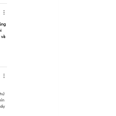
ũng 
i 
 và 
hứ 
ỉn 
hấy 