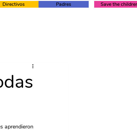
Directivos
Padres
Save the childre
todas
s aprendieron 