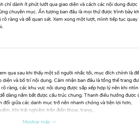
 chỉ dành ít phút lướt qua giao diện và cách các nội dung được 
từng chuyên mục. Ấn tượng ban đầu là mọi thứ được trình bày kh
ị rõ ràng và dễ quan sát. Xem xong một lượt, mình tiếp tục quay l
i.
em qua sau khi thấy một số người nhắc tới, mục đích chính là để
o diện và bố trí nội dung. Cảm nhận ban đầu là tổng thể trang đư
rõ ràng, các khu vực nội dung được sắp xếp hợp lý nên khi nhìn
dễ dàng nắm bắt được cấu trúc chung. Thanh điều hướng được đ
yển đổi giữa các danh mục trở nên nhanh chóng và tiện lợi hơn, 
iếm. Khi trải nghiệm trên điện thoại, trang…
Mostrar más