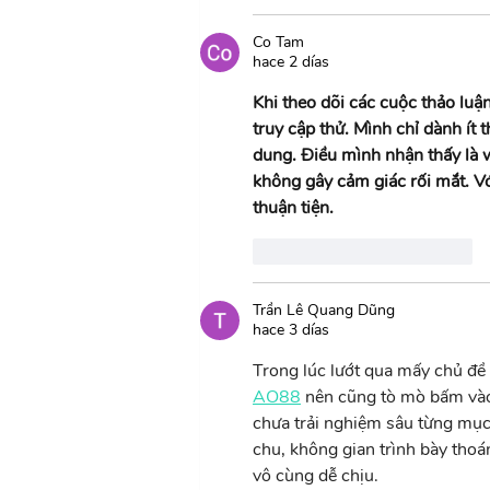
Co Tam
hace 2 días
Khi theo dõi các cuộc thảo luậ
truy cập thử. Mình chỉ dành ít
dung. Điều mình nhận thấy là w
không gây cảm giác rối mắt. V
thuận tiện.
Me gusta
Reaccionar
Trần Lê Quang Dũng
hace 3 días
Trong lúc lướt qua mấy chủ đề 
AO88
 nên cũng tò mò bấm vào
chưa trải nghiệm sâu từng mục
chu, không gian trình bày thoá
vô cùng dễ chịu.