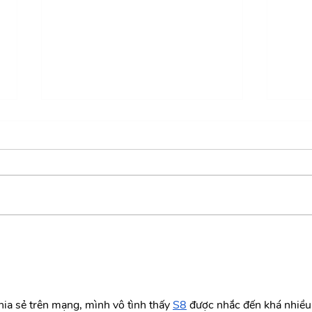
Atención plena: enfoca tu
El po
mente para lograr tus metas
forta
hia sẻ trên mạng, mình vô tình thấy 
S8
 được nhắc đến khá nhiều