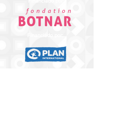
Financiado por:
Financiado por:
Liderado por:
Coschool©Copyright 2022
.