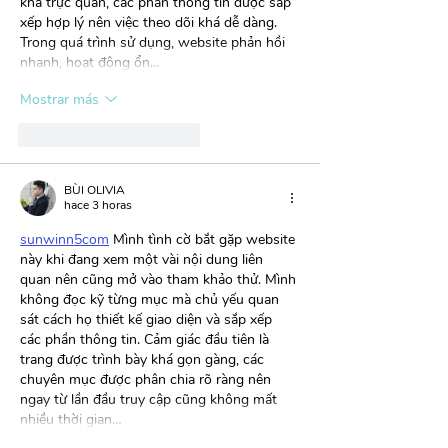
khá trực quan, các phần thông tin được sắp 
xếp hợp lý nên việc theo dõi khá dễ dàng. 
Trong quá trình sử dụng, website phản hồi 
nhanh, hoạt động ổn…
Mostrar más
Me gusta
Reaccionar
BÙI OLIVIA
hace 3 horas
sunwinn5com
 Mình tình cờ bắt gặp website 
này khi đang xem một vài nội dung liên 
quan nên cũng mở vào tham khảo thử. Mình 
không đọc kỹ từng mục mà chủ yếu quan 
sát cách họ thiết kế giao diện và sắp xếp 
các phần thông tin. Cảm giác đầu tiên là 
trang được trình bày khá gọn gàng, các 
chuyên mục được phân chia rõ ràng nên 
ngay từ lần đầu truy cập cũng không mất 
nhiều thời gian…