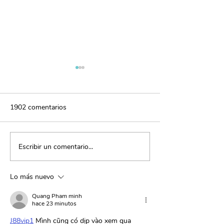
1902 comentarios
Escribir un comentario...
Atención plena: enfoca tu
El poder de la gr
mente para lograr tus
fortalece tus vín
metas
Lo más nuevo
Quang Pham minh
hace 23 minutos
J88vip1
 Mình cũng có dịp vào xem qua 