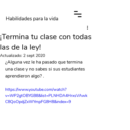
Habilidades para la vida
¡Termina tu clase con todas
las de la ley!
Actualizado:
2 sept 2020
¿Alguna vez le ha pasado que termina 
una clase y no sabes si sus estudiantes 
aprendieron algo? .
https://www.youtube.com/watch?
v=WP2gtOBYGB8&list=PLNHDA4HrxsVAwk
C8QoOpdjZxWYmpFG8H8&index=9