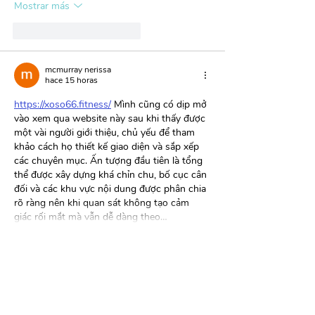
Mostrar más
Me gusta
Reaccionar
mcmurray nerissa
hace 15 horas
https://xoso66.fitness/
 Mình cũng có dịp mở 
vào xem qua website này sau khi thấy được 
một vài người giới thiệu, chủ yếu để tham 
khảo cách họ thiết kế giao diện và sắp xếp 
các chuyên mục. Ấn tượng đầu tiên là tổng 
thể được xây dựng khá chỉn chu, bố cục cân 
đối và các khu vực nội dung được phân chia 
rõ ràng nên khi quan sát không tạo cảm 
giác rối mắt mà vẫn dễ dàng theo…
Mostrar más
Me gusta
Reaccionar
mcmurray nerissa