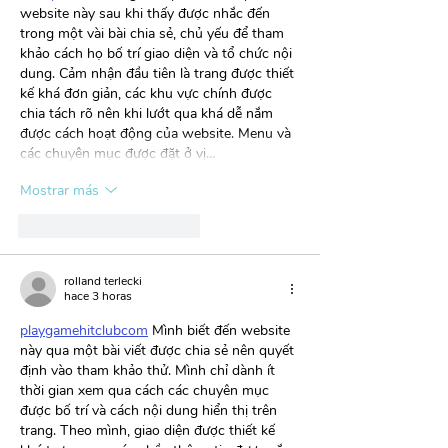
website này sau khi thấy được nhắc đến 
trong một vài bài chia sẻ, chủ yếu để tham 
khảo cách họ bố trí giao diện và tổ chức nội 
dung. Cảm nhận đầu tiên là trang được thiết 
kế khá đơn giản, các khu vực chính được 
chia tách rõ nên khi lướt qua khá dễ nắm 
được cách hoạt động của website. Menu và 
các chuyên mục được đặt ở vị…
Mostrar más
Me gusta
Reaccionar
rolland terlecki
hace 3 horas
playgamehitclubcom
 Mình biết đến website 
này qua một bài viết được chia sẻ nên quyết 
định vào tham khảo thử. Mình chỉ dành ít 
thời gian xem qua cách các chuyên mục 
được bố trí và cách nội dung hiển thị trên 
trang. Theo mình, giao diện được thiết kế 